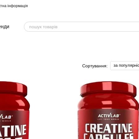
ктна інформація
енди
за популярні
Сортування: