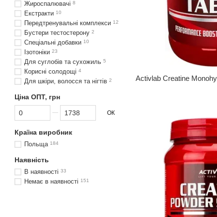
Жироспалювачі
8
Екстракти
10
Передтренувальні комплекси
12
Бустери тестостерону
2
Спеціальні добавки
10
Ізотоніки
23
Для суглобів та сухожиль
5
Корисні солодощі
4
Activlab Creatine Monohy
Для шкіри, волосся та нігтів
2
Ціна ОПТ, грн
Від Ціна ОПТ, грн
До Ціна ОПТ, грн
ОК
Країна виробник
Польща
184
Наявність
В наявності
33
Немає в наявності
151