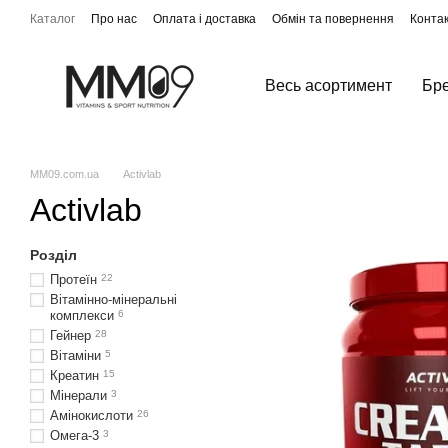
Перейти до основного контенту
Каталог
Про нас
Оплата і доставка
Обмін та повернення
Конта
Весь асортимент
Бр
MM09.com.ua
Activlab
Activlab
Розділ
Протеїн
22
Вітамінно-мінеральні
комплекси
6
Гейнер
28
Вітаміни
5
Креатин
15
Мінерали
3
Амінокислоти
26
Омега-3
3