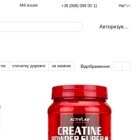
Мій кошик
+38 (068) 099 00 11
Укр
Рус
Авторизуватись
стю
спочатку дорожчі
за назвою
Відображення: